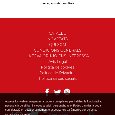
carregar més resultats
CATÀLEG
NOVETATS
QUI SOM
CONDICIONS GENERALS
LA TEVA OPINIÓ ENS INTERESSA
Avís Legal
Política de cookies
Politica de Privacitat
Política xarxes socials
Aquest lloc web emmagatzema dades com galetes per habilitar la funcionalitat
necessària de el lloc, inclosos anàlisi i personalització. Podeu canviar la seva
configuració en qualsevol moment o acceptar els paràmetres per defecte.