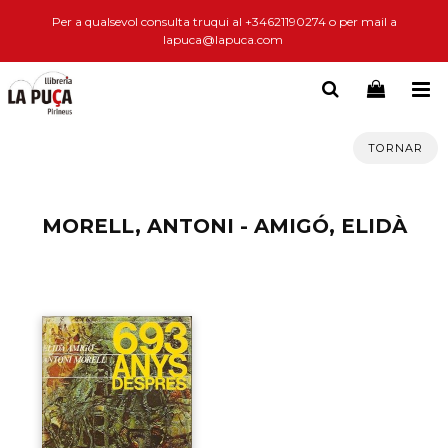
Per a qualsevol consulta truqui al +34621190274 o per mail a
lapuca@lapuca.com
TORNAR
MORELL, ANTONI - AMIGÓ, ELIDÀ