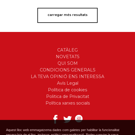
carregar més resultats
CATÀLEG
NOVETATS
QUI SOM
CONDICIONS GENERALS
LA TEVA OPINIÓ ENS INTERESSA
Avís Legal
Política de cookies
Politica de Privacitat
Política xarxes socials
Aquest lloc web emmagatzema dades com galetes per habilitar la funcionalitat
necessària de el lloc, inclosos anàlisi i personalització. Podeu canviar la seva