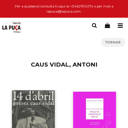
Per a qualsevol consulta truqui al +34621190274 o per mail a
lapuca@lapuca.com
TORNAR
CAUS VIDAL, ANTONI