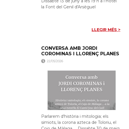
Dissabte 13 de juny a les 19 h a l'Hotel
la Font del Genil d'Arsèguel
LLEGIR MÉS >
CONVERSA AMB JORDI
COROMINAS I LLORENÇ PLANES
22/05/2026
Parlarem d'història i mitologia; els
simiots, la corona azteca de Toloriu, el
Cojo de Màlaga..... Dissabte 30 de maig