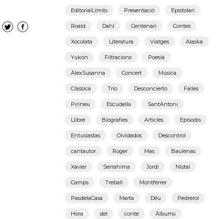
EditorialLímits
Presentació
Epistolari
Roald
Dahl
Centenari
Contes
Xocolata
Literatura
Viatges
Alaska
Yukon
Filtracions
Poesia
ÀlexSusanna
Concert
Música
Clàssica
Trío
Desconcierto
Falles
Pirineu
Escudella
SantAntoni
Llibre
Biografies
Articles
Episodis
Entusiastas
Olvidados
Descontrol
cantautor
Roger
Mas
Baulenas
Xavier
Serrahima
Jordi
Nistal
Camps
Treball
Montferrer
PasdelaCasa
Marta
Déu
Pedrerol
Hora
del
conte
Àlbums