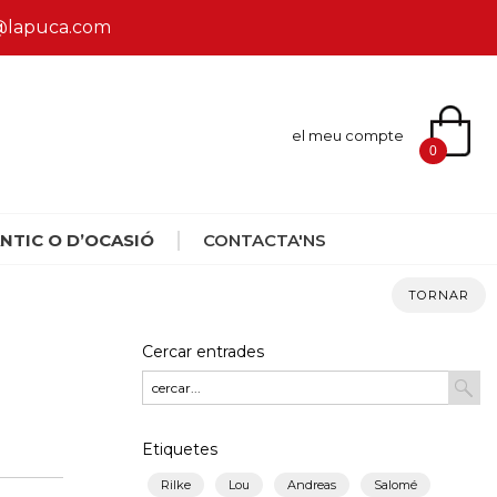
ca@lapuca.com
el meu compte
0
NTIC O D’OCASIÓ
CONTACTA'NS
TORNAR
Cercar entrades
Etiquetes
Rilke
Lou
Andreas
Salomé