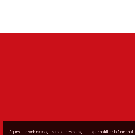
Aquest lloc web emmagatzema dades com galetes per habilitar la funcionalit