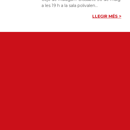
a les 19 h a la sala polivalen...
LLEGIR MÉS >