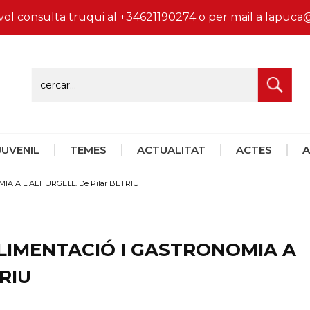
vol consulta truqui al +34621190274 o per mail a lapu
 JUVENIL
TEMES
ACTUALITAT
ACTES
A
MIA A L'ALT URGELL. De Pilar BETRIU
ALIMENTACIÓ I GASTRONOMIA A
RIU