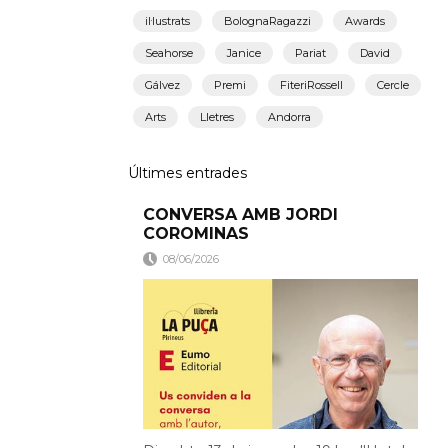
il·lustrats
BolognaRagazzi
Awards
Seahorse
Janice
Pariat
David
Gálvez
Premi
FiteriRossell
Cercle
Arts
Lletres
Andorra
Últimes entrades
CONVERSA AMB JORDI
COROMINAS
08/06/2026