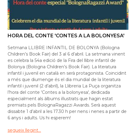
HORA DEL CONTE 'CONTES A LA BOLONYESA'
Setmana LLIBRE INFANTIL DE BOLONYA (Bologna
Children’s Book Fair) del 3 al 6 d’abril. La setmana vinent
es celebra la 54a edició de la Fira del llibre infantil de
Bolonya (Bologna Children’s Book Fair). La literatura
infantil i juvenil en català en serà protagonista. Coincidint
a més que diumenge és el dia mundial de la literatura
infantil i juvenil (2 d’abril), la Llibreria La Puça organitza
l’hora del conte 'Contes a la bolonyesa', dedicada
especialment als àlbums il·lustrats que hagin estat
premiats pels BolognaRagazzi Awards. Serà aquest
dissabte 1 d’abril a les 17.30 h per nens i nenes a partir de
6 anys i adults. Us hi esperem!
segueix llegint...