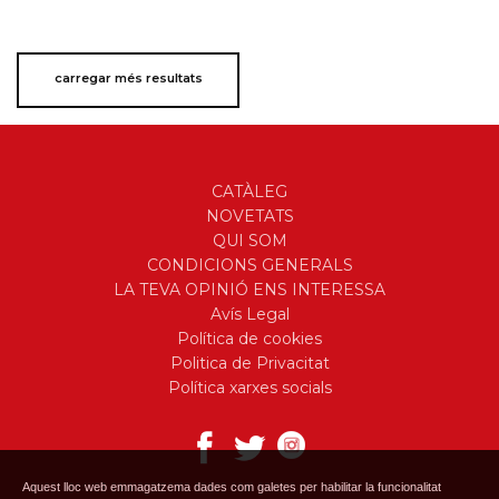
carregar més resultats
CATÀLEG
NOVETATS
QUI SOM
CONDICIONS GENERALS
LA TEVA OPINIÓ ENS INTERESSA
Avís Legal
Política de cookies
Politica de Privacitat
Política xarxes socials
Aquest lloc web emmagatzema dades com galetes per habilitar la funcionalitat