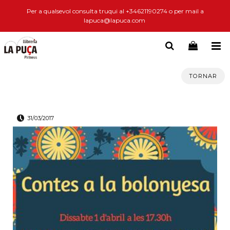
Per a qualsevol consulta truqui al +34621190274 o per mail a
lapuca@lapuca.com
TORNAR
31/03/2017