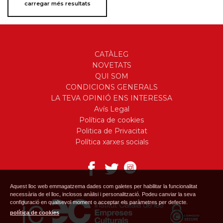
carregar més resultats
CATÀLEG
NOVETATS
QUI SOM
CONDICIONS GENERALS
LA TEVA OPINIÓ ENS INTERESSA
Avís Legal
Política de cookies
Politica de Privacitat
Política xarxes socials
Aquest lloc web emmagatzema dades com galetes per habilitar la funcionalitat
necessària de el lloc, inclosos anàlisi i personalització. Podeu canviar la seva
configuració en qualsevol moment o acceptar els paràmetres per defecte.
política de cookies