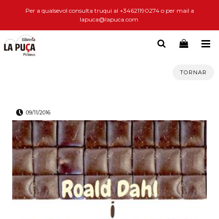
Per a qualsevol consulta truqui al +34621190274 o per mail a
lapuca@lapuca.com
TORNAR
09/11/2016