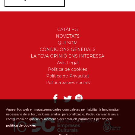
CATÀLEG
NOVETATS
QUI SOM
CONDICIONS GENERALS
LA TEVA OPINIÓ ENS INTERESSA
Avís Legal
Política de cookies
Politica de Privacitat
Política xarxes socials
Aquest lloc web emmagatzema dades com galetes per habilitar la funcionalitat
necessària de el lloc, inclosos anàlisi i personalització. Podeu canviar la seva
configuració en qualsevol moment o acceptar els paràmetres per defecte.
política de cookies