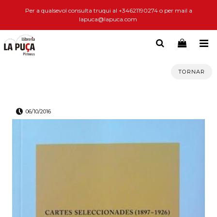
Per a qualsevol consulta truqui al +34621190274 o per mail a
lapuca@lapuca.com
TORNAR
06/10/2016