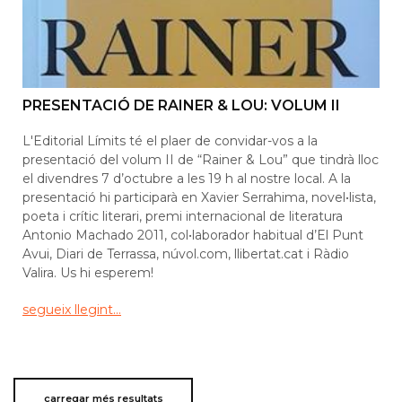
PRESENTACIÓ DE RAINER & LOU: VOLUM II
L'Editorial Límits té el plaer de convidar-vos a la
presentació del volum II de “Rainer & Lou” que tindrà lloc
el divendres 7 d’octubre a les 19 h al nostre local. A la
presentació hi participarà en Xavier Serrahima, novel•lista,
poeta i crític literari, premi internacional de literatura
Antonio Machado 2011, col•laborador habitual d’El Punt
Avui, Diari de Terrassa, núvol.com, llibertat.cat i Ràdio
Valira. Us hi esperem!
segueix llegint...
carregar més resultats