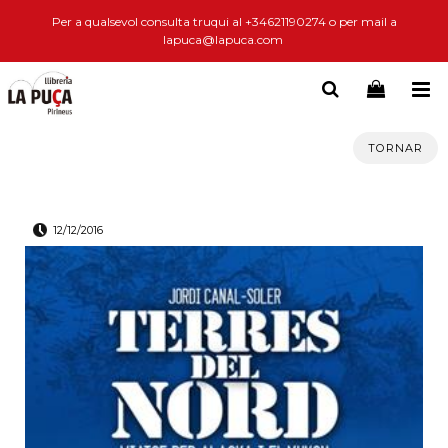
Per a qualsevol consulta truqui al +34621190274 o per mail a
lapuca@lapuca.com
TORNAR
12/12/2016