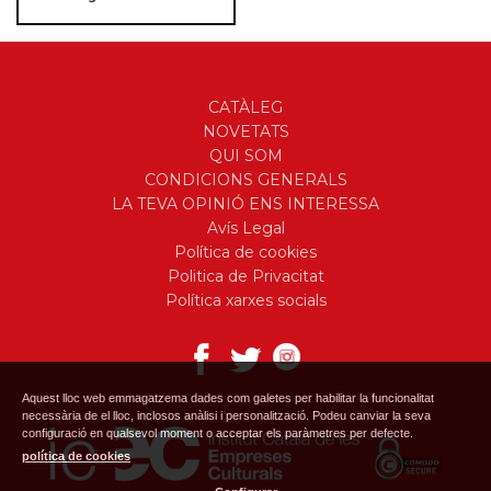
CATÀLEG
NOVETATS
QUI SOM
CONDICIONS GENERALS
LA TEVA OPINIÓ ENS INTERESSA
Avís Legal
Política de cookies
Politica de Privacitat
Política xarxes socials
Aquest lloc web emmagatzema dades com galetes per habilitar la funcionalitat
necessària de el lloc, inclosos anàlisi i personalització. Podeu canviar la seva
configuració en qualsevol moment o acceptar els paràmetres per defecte.
política de cookies